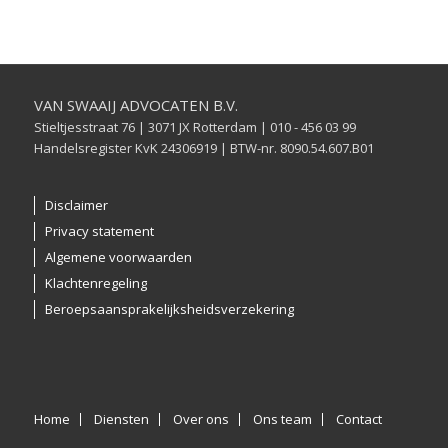
VAN SWAAIJ ADVOCATEN B.V.
Stieltjesstraat 76 | 3071 JX Rotterdam | 010 - 456 03 99
Handelsregister KvK 24306919 | BTW-nr. 8090.54.607.B01
Disclaimer
Privacy statement
Algemene voorwaarden
Klachtenregeling
Beroepsaansprakelijksheidsverzekering
Home
Diensten
Over ons
Ons team
Contact