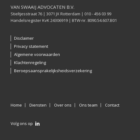
VAN SWAAIJ ADVOCATEN B.V.
Stieltjesstraat 76 | 3071 JX Rotterdam | 010 - 456 03 99
Handelsregister KvK 24306919 | BTW-nr. 8090.54.607.B01
Disclaimer
Privacy statement
Algemene voorwaarden
Klachtenregeling
Beroepsaansprakelijksheidsverzekering
Home
Diensten
Over ons
Ons team
Contact
Volg ons op