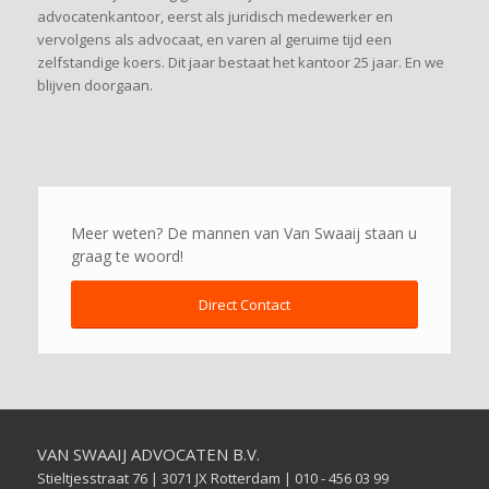
advocatenkantoor, eerst als juridisch medewerker en
vervolgens als advocaat, en varen al geruime tijd een
zelfstandige koers. Dit jaar bestaat het kantoor 25 jaar. En we
blijven doorgaan.
Meer weten? De mannen van Van Swaaij staan u
graag te woord!
Direct Contact
VAN SWAAIJ ADVOCATEN B.V.
Stieltjesstraat 76 | 3071 JX Rotterdam | 010 - 456 03 99