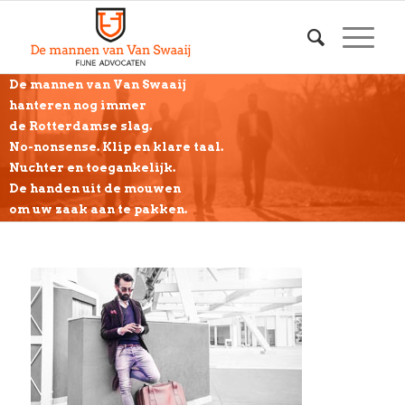
De mannen van Van Swaaij
hanteren nog immer
de Rotterdamse slag.
No-nonsense. Klip en klare taal.
Nuchter en toegankelijk.
De handen uit de mouwen
om uw zaak aan te pakken.