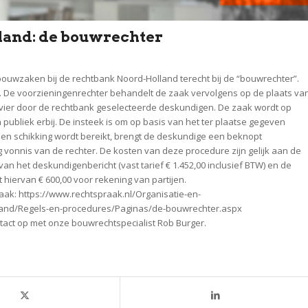
land: de bouwrechter
bouwzaken bij de rechtbank Noord-Holland terecht bij de “bouwrechter”.
t. De voorzieningenrechter behandelt de zaak vervolgens op de plaats va
e vier door de rechtbank geselecteerde deskundigen. De zaak wordt op
publiek erbij. De insteek is om op basis van het ter plaatse gegeven
een schikking wordt bereikt, brengt de deskundige een beknopt
ng vonnis van de rechter. De kosten van deze procedure zijn gelijk aan de
n het deskundigenbericht (vast tarief € 1.452,00 inclusief BTW) en de
iervan € 600,00 voor rekening van partijen.
aak: https://www.rechtspraak.nl/Organisatie-en-
land/Regels-en-procedures/Paginas/de-bouwrechter.aspx
act op met onze bouwrechtspecialist Rob Burger.