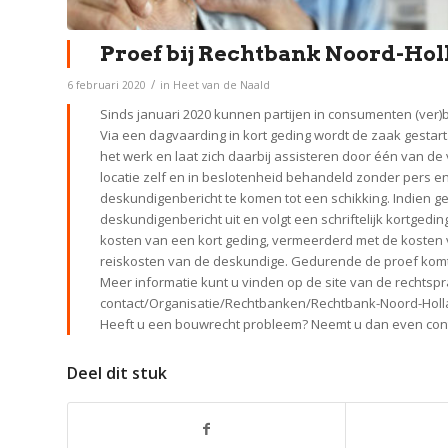
Proef bij Rechtbank Noord-Hol
/
6 februari 2020
in
Heet van de Naald
Sinds januari 2020 kunnen partijen in consumenten (ver)
Via een dagvaarding in kort geding wordt de zaak gestar
het werk en laat zich daarbij assisteren door één van d
locatie zelf en in beslotenheid behandeld zonder pers en 
deskundigenbericht te komen tot een schikking. Indien g
deskundigenbericht uit en volgt een schriftelijk kortgedi
kosten van een kort geding, vermeerderd met de kosten va
reiskosten van de deskundige. Gedurende de proef komt h
Meer informatie kunt u vinden op de site van de rechtspr
contact/Organisatie/Rechtbanken/Rechtbank-Noord-Hol
Heeft u een bouwrecht probleem? Neemt u dan even cont
Deel dit stuk