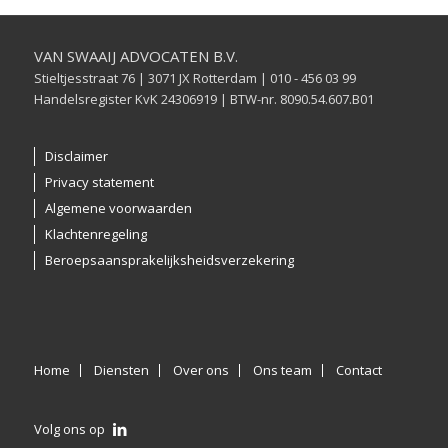
VAN SWAAIJ ADVOCATEN B.V.
Stieltjesstraat 76 | 3071 JX Rotterdam | 010 - 456 03 99
Handelsregister KvK 24306919 | BTW-nr. 8090.54.607.B01
Disclaimer
Privacy statement
Algemene voorwaarden
Klachtenregeling
Beroepsaansprakelijksheidsverzekering
Home
Diensten
Over ons
Ons team
Contact
Volg ons op