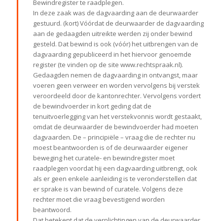
Bewindregister te raadplegen.
In deze zaak was de dagvaarding aan de deurwaarder
gestuurd. (kort) Vóórdat de deurwaarder de dagvaarding
aan de gedaagden uitreikte werden zij onder bewind
gesteld. Dat bewind is ook (vóór) het uitbrengen van de
dagvaarding gepubliceerd in het hiervoor genoemde
register (te vinden op de site www.rechtspraak.nl).
Gedaagden nemen de dagvaarding in ontvangst, maar
voeren geen verweer en worden vervolgens bij verstek
veroordeeld door de kantonrechter. Vervolgens vordert
de bewindvoerder in kort geding dat de
tenuitvoerlegging van het verstekvonnis wordt gestaakt,
omdat de deurwaarder de bewindvoerder had moeten
dagvaarden. De – principiële – vraag die de rechter nu
moest beantwoorden is of de deurwaarder eigener
beweging het curatele- en bewindregister moet
raadplegen voordat hij een dagvaarding uitbrengt, ook
als er geen enkele aanleiding is te veronderstellen dat
er sprake is van bewind of curatele. Volgens deze
rechter moet die vraag bevestigend worden
beantwoord.
Dat betekent dat de verplichtingen van de deurwaarder,