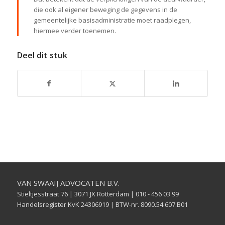
die ook al eigener beweging de gegevens in de
gemeentelijke basisadministratie moet raadplegen,
hiermee verder toenemen.
Deel dit stuk
VAN SWAAIJ ADVOCATEN B.V.
Stieltjesstraat 76 | 3071 JX Rotterdam | 010 - 456 03 99
Handelsregister KvK 24306919 | BTW-nr. 8090.54.607.B01